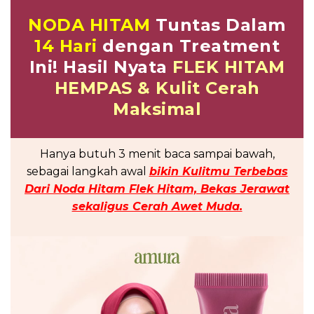
NODA HITAM
Tuntas Dalam
14 Hari
dengan Treatment
Ini! Hasil Nyata
FLEK HITAM
HEMPAS & Kulit Cerah
Maksimal
Hanya butuh 3 menit baca sampai bawah,
sebagai langkah awal
bikin Kulitmu Terbebas
Dari Noda Hitam Flek Hitam, Bekas Jerawat
sekaligus Cerah Awet Muda.