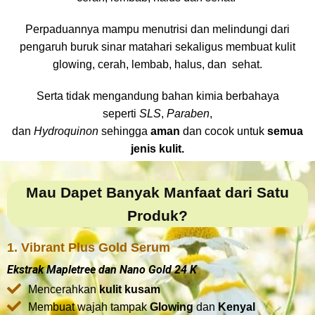
Perpaduannya mampu menutrisi dan melindungi dari
pengaruh buruk sinar matahari sekaligus membuat kulit
glowing, cerah, lembab, halus, dan sehat.
Serta tidak mengandung bahan kimia berbahaya
seperti
SLS
,
Paraben
,
dan
Hydroquinon
sehingga
aman
dan cocok untuk
semua
jenis kulit.
Mau Dapet Banyak Manfaat dari Satu
Produk?
1. Vibrant Plus Gold Serum
Ekstrak Mapletree dan Nano Gold 24 K
Mencerahkan
kulit kusam
Membuat wajah tampak
Glowing
dan
Kenyal