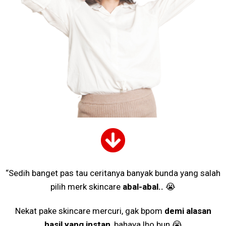
“Sedih banget pas tau ceritanya banyak bunda yang salah
pilih merk skincare
abal-abal..
😭
Nekat pake skincare mercuri, gak bpom
demi alasan
hasil yang instan
, bahaya lho bun 😭