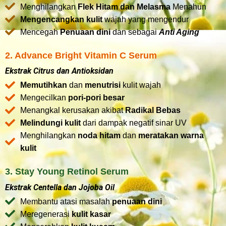
Menghilangkan
Flek Hitam dan Melasma
Menahun
Mengencangkan kulit
wajah yang mengendur
Mencegah
Penuaan dini
dan sebagai
Anti Aging
2. Advance Bright Vitamin C Serum
Ekstrak Citrus dan Antioksidan
Memutihkan
dan
menutrisi
kulit wajah
Mengecilkan
pori-pori besar
Menangkal kerusakan akibat
Radikal Bebas
Melindungi kulit
dari dampak negatif sinar UV
Menghilangkan
noda hitam
dan
meratakan warna
kulit
3. Stay Young Retinol Serum
Ekstrak Centella dan Jojoba Oil
Membantu atasi masalah
penuaan dini
Meregenerasi
kulit kasar