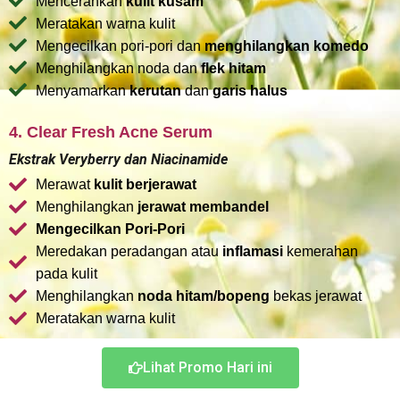
Mencerahkan
kulit kusam
Meratakan warna kulit
Mengecilkan pori-pori dan
menghilangkan komedo
Menghilangkan noda dan
flek hitam
Menyamarkan
kerutan
dan
garis halus
4. Clear Fresh Acne Serum
Ekstrak Veryberry dan Niacinamide
Merawat
kulit berjerawat
Menghilangkan
jerawat membandel
Mengecilkan Pori-Pori
Meredakan peradangan atau
inflamasi
kemerahan
pada kulit
Menghilangkan
noda hitam/bopeng
bekas jerawat
Meratakan warna kulit
Lihat Promo Hari ini